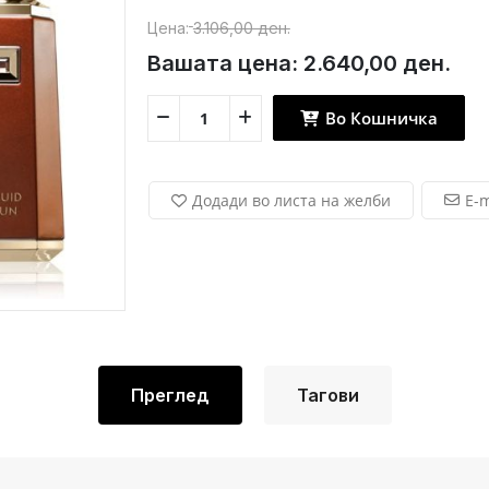
Цена:
3.106,00 ден.
Вашата цена:
2.640,00 ден.
Во Кошничка
Додади во листа на желби
E-m
Преглед
Тагови