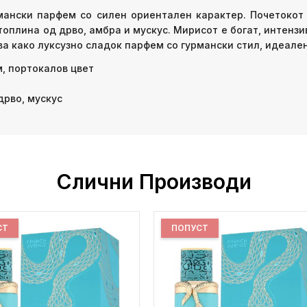
рмански парфем со силен ориентален карактер. Почетокот
 топлина од дрво, амбра и мускус. Мирисот е богат, интенз
ва како луксузно сладок парфем со гурмански стил, идеале
, портокалов цвет
дрво, мускус
Слични Производи
СТ
ПОПУСТ