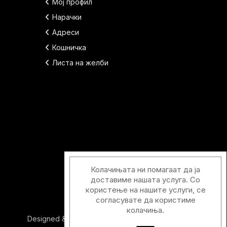
Мој профил
Нарачки
Адреси
Кошничка
Листа на желби
Колачињата ни помагаат да ја
доставиме нашата услуга. Со
користење на нашите услуги, се
согласувате да користиме
колачиња.
Designed & Developed with
by
Duos Digital