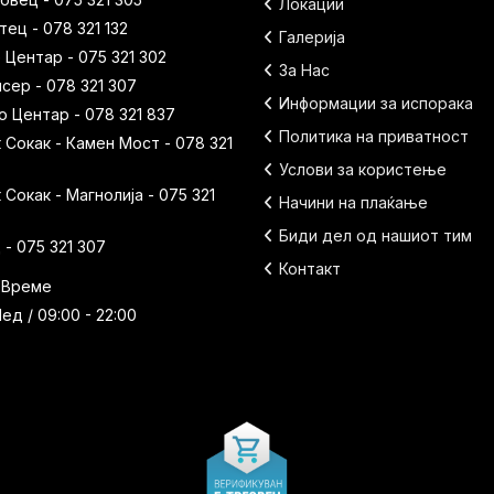
Локации
ец - 078 321 132
Галерија
 Центар - 075 321 302
За Нас
исер - 078 321 307
Информации за испорака
 Центар - 078 321 837
Политика на приватност
Сокак - Камен Мост - 078 321
Услови за користење
Сокак - Магнолија - 075 321
Начини на плаќање
Биди дел од нашиот тим
- 075 321 307
Контакт
 Време
ед / 09:00 - 22:00