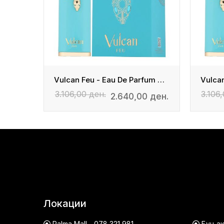
Vulcan Feu - Eau De Parfum Unisex
Vulcan Feu - Eau De Parfum Unisex
3.106,00 ден.
3.106
 ден.
2.640,00 ден.
Локации
Palma Mall - 078 321 981
Буњако