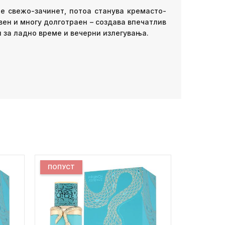
 е свежо-зачинет, потоа станува кремасто-
ивен и многу долготраен – создава впечатлив
н за ладно време и вечерни излегувања.
ПОПУСТ
ПОПУСТ