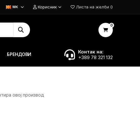
Корисник
Листа на желби
0
MK
0
Контак на:
БРЕНДОВИ
+389 78 321 132
нтира овој производ