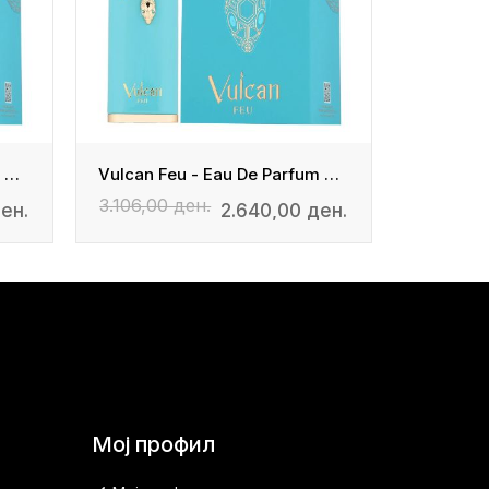
Vulcan Feu - Eau De Parfum Unisex
Vulcan Feu - Eau De Parfum Unisex
3.106,00 ден.
3.106,00
ен.
2.640,00 ден.
Мој профил