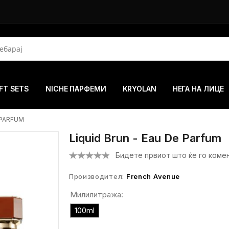
FT SETS
NICHE ПАРФЕМИ
KRYOLAN
НЕГА НА ЛИЦЕ
 PARFUM
Liquid Brun - Eau De Parfum
Бидете првиот што ќе го коме
Производител:
French Avenue
Милилитража:
100ml