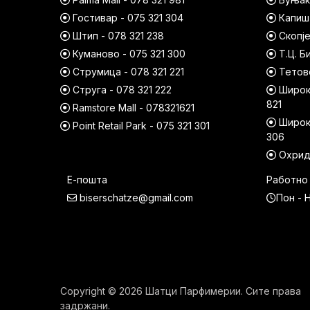
Гостивар - 075 321 304
Капишт
Штип - 078 321 238
Скопје
Куманово - 075 321 300
Т.Ц. Б
Струмица - 078 321 221
Тетово
Струга - 078 321 222
Широк 
821
Ramstore Mall - 078321621
Широк 
Point Retail Park - 075 321 301
306
Охрид 
Е-пошта
Работно
biserschatze@gmail.com
Пон - Н
Copyright © 2026 Шатци Парфимерии. Сите права
задржани.