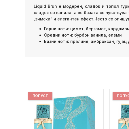
Liquid Brun е модерен, сладок и топол гу
сладок со ванила, а во базата се чувствува
„зимски“ и елегантен ефект.Често се опишу
Горни ноти:
цимет, бергамот, кардамом
Средни ноти:
бурбон ванила, елеми
Базни ноти:
пралине, амброксан, гујац 
ПОПУСТ
ПОПУ