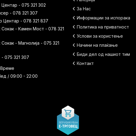
 Центар - 075 321 302
За Нас
исер - 078 321 307
Информации за испорака
 Центар - 078 321 837
Политика на приватност
Сокак - Камен Мост - 078 321
Услови за користење
Сокак - Магнолија - 075 321
Начини на плаќање
Биди дел од нашиот тим
- 075 321 307
Контакт
 Време
ед / 09:00 - 22:00