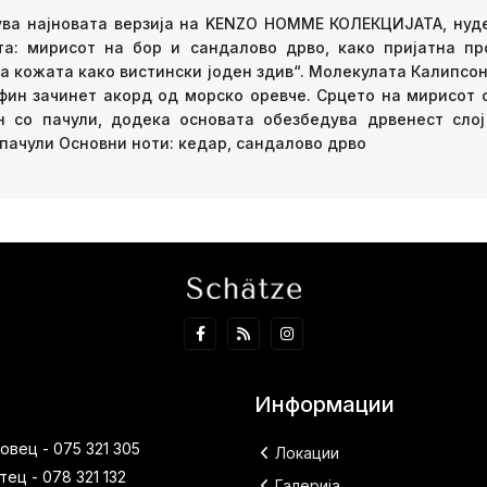
вува најновата верзија на KENZO HOMME КОЛЕКЦИЈАТА, нуде
а: мирисот на бор и сандалово дрво, како пријатна про
а кожата како вистински јоден здив“. Молекулата Калипсон
фин зачинет акорд од морско оревче. Срцето на мирисот 
н со пачули, додека основата обезбедува дрвенест слој
 пачули Основни ноти: кедар, сандалово дрво
Информации
вец - 075 321 305
Локации
ец - 078 321 132
Галерија