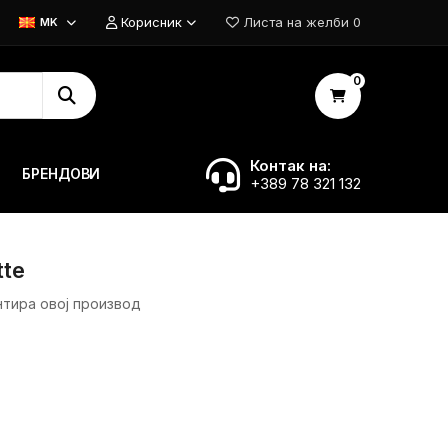
Корисник
Листа на желби
0
MK
0
Контак на:
БРЕНДОВИ
+389 78 321 132
tte
нтира овој производ