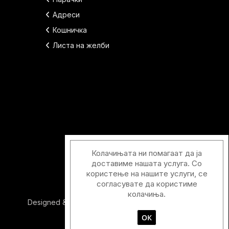
Адреси
Кошничка
Листа на желби
Колачињата ни помагаат да ја
доставиме нашата услуга. Со
користење на нашите услуги, се
согласувате да користиме
колачиња.
Designed & Developed with
by
Duos Digital
ОК