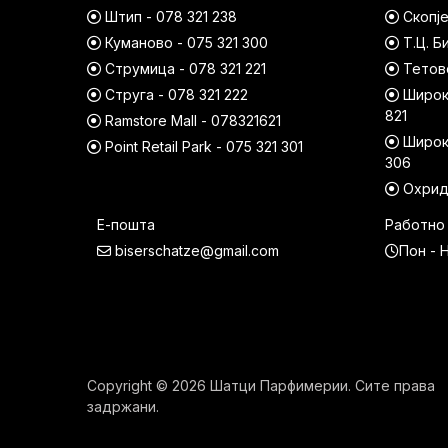
Штип - 078 321 238
Скопје
Куманово - 075 321 300
Т.Ц. Б
Струмица - 078 321 221
Тетово
Струга - 078 321 222
Широк 
821
Ramstore Mall - 078321621
Широк 
Point Retail Park - 075 321 301
306
Охрид 
Е-пошта
Работно
biserschatze@gmail.com
Пон - Н
Copyright © 2026 Шатци Парфимерии. Сите права
задржани.