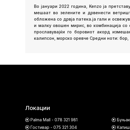
Во јануари 2022 година, Kenzo ја претста
мешаат во зелените и дрвенести ветришт
обложена со дрвја патека.ја гали и освежув
и малку овошен мирис, во комбинација со 
прославувајќи го боровиот акорд измеша
калипсон, морско оревче Средни ноти: бор,
Локации
Palma Mall - 078 321 981
Буњако
Гостивар - 075 321 304
Капишт