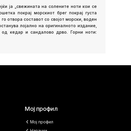
јќи ја „свежината на солените ноти кои се
шетка покрај морскиот брег покрај густа
 го отвора составот со својот морски, воден
останува лојално на оригиналното издание,
 од кедар и сандалово дрво. Горни ноти:
Мој профил
Мој профил
Нарачки