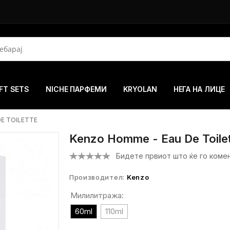
FT SETS
NICHE ПАРФЕМИ
KRYOLAN
НЕГА НА ЛИЦЕ
E TOILETTE
Kenzo Homme - Eau De Toile
Бидете првиот што ќе го коме
Производител:
Kenzo
Милилитража:
60ml
110ml