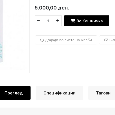
5.000,00 ден.
Во Кошничка
Додади во листа на желби
E-m
Преглед
Спецификации
Тагови