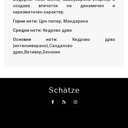
создава впечаток на динамичен и
харизматичен карактер.
Горни ноти:
Црн пипер, Мандарина
Средни ноти:
Кедрово дрво
Основни ноти:
Кедрово дрво
(интензивирано),Сандалово
дрво,Ветивер,Бензоин