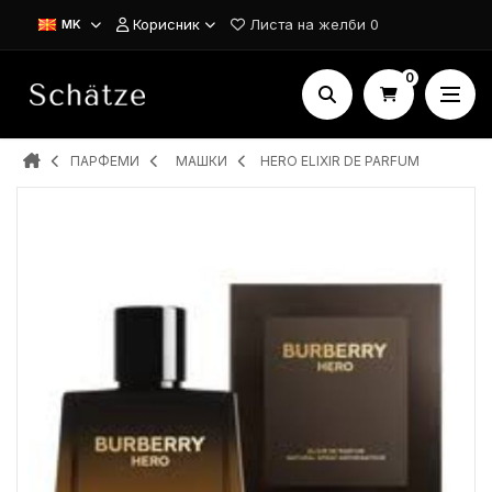
Корисник
Листа на желби
0
MK
0
ПАРФЕМИ
MAШКИ
HERO ELIXIR DE PARFUM