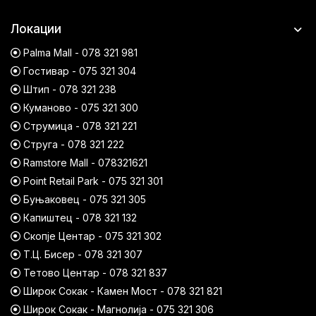
Локации
Palma Mall - 078 321 981
Гостивар - 075 321 304
Штип - 078 321 238
Куманово - 075 321 300
Струмица - 078 321 221
Струга - 078 321 222
Ramstore Mall - 078321621
Point Retail Park - 075 321 301
Буњаковец - 075 321 305
Капиштец - 078 321 132
Скопје Центар - 075 321 302
Т.Ц. Бисер - 078 321 307
Тетово Центар - 078 321 837
Широк Сокак - Камен Мост - 078 321 821
Широк Сокак - Магнолија - 075 321 306