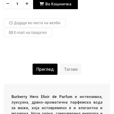
Во Кошничка
Додади во листа на желби
E-mail на пријател
Преглед
Тагови
Burberry Hero Elixir de Parfum
е интензивна,
луксузна, дрвно-ароматична парфемска вода
за мажи, која истовремено е и елегантна и
модерна. Носи силна, самоуверена енергија и