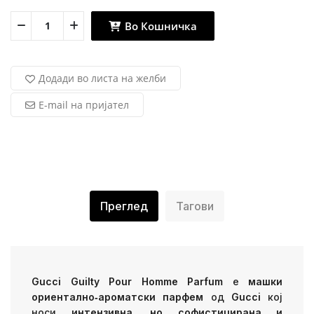
Во Кошничка
Додади во листа на желби
E-mail на пријател
Преглед
Тагови
Gucci Guilty Pour Homme Parfum
е
машки
ориентално‑ароматски парфем
од
Gucci
кој
носи
интензивна, но софистицирана и