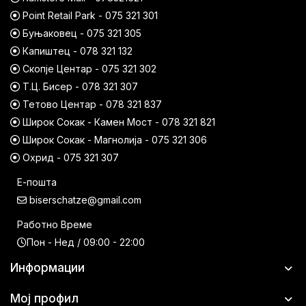
Point Retail Park - 075 321 301
Буњаковец - 075 321 305
Капиштец - 078 321 132
Скопје Центар - 075 321 302
Т.Ц. Бисер - 078 321 307
Тетово Центар - 078 321 837
Широк Сокак - Камен Мост - 078 321 821
Широк Сокак - Магнолија - 075 321 306
Охрид - 075 321 307
Е-пошта
biserschatze@gmail.com
Работно Време
Пон - Нед / 09:00 - 22:00
Информации
Мој профил