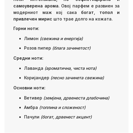
самоуверена арома
. Овој парфем е развиен за
модерниот маж кој сака
богат, топол и
привлечен мирис
што трае долго на кожата.
Горни ноти:
Лимон
(свежина и енергија)
Розов пипер
(блага зачинетост)
Средни ноти:
Лаванда
(ароматична, чиста нота)
Коријандер
(лесно зачинета свежина)
Основни ноти:
Ветивер
(земјена, дрвенеста длабочина)
Амбра
(топлина и сложеност)
Пачули
(богат, дрвенест акцент)