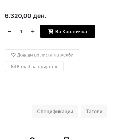
6.320,00 ден.
Во Кошничка
Додади во листа на желби
E-mail на пријател
Спецификации
Тагови