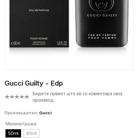
Gucci Guilty - Edp
Бидете првиот што ќе го коментира овој
производ
Производител:
Gucci
Милилитража:
50ml
90ml