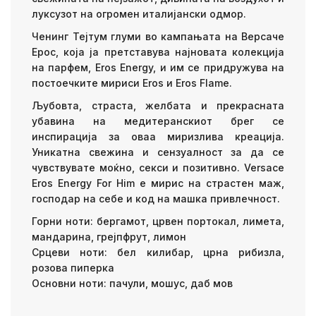
луксузот на огромен италијански одмор.
Ченинг Тејтум глуми во кампањата на Версаче
Ерос, која ја претставува најновата колекција
на парфем, Eros Energy, и им се придружува на
постоечките мириси Eros и Eros Flame.
Љубовта, страста, желбата и прекрасната
убавина на медитеранскиот брег се
инспирација за оваа миризлива креација.
Уникатна свежина и сензуалност за да се
чувствувате моќно, секси и позитивно. Versace
Eros Energy For Him е мирис на страстен маж,
господар на себе и код на машка привлечност.
Горни ноти: бергамот, црвен портокал, лимета,
мандарина, грејпфрут, лимон
Срцеви ноти: бел килибар, црна рибизла,
розова пиперка
Основни ноти: пачули, мошус, даб мов