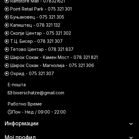
Ramstore Mall - 078321621
Point Retail Park - 075 321 301
Буњаковец - 075 321 305
Капиштец - 078 321 132
Скопје Центар - 075 321 302
Т.Ц. Бисер - 078 321 307
Тетово Центар - 078 321 837
Широк Сокак - Камен Мост - 078 321 821
Широк Сокак - Магнолија - 075 321 306
Охрид - 075 321 307
Е-пошта
biserschatze@gmail.com
Работно Време
Пон - Нед / 09:00 - 22:00
Информации
Мој профил