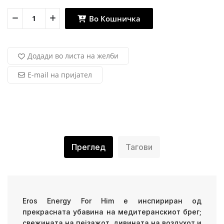
Во Кошничка
Додади во листа на желби
E-mail на пријател
Преглед
Тагови
Eros Energy For Him е инспириран од
прекрасната убавина на медитеранскиот брег;
свежината на пејзажот, дивината на воздухот и