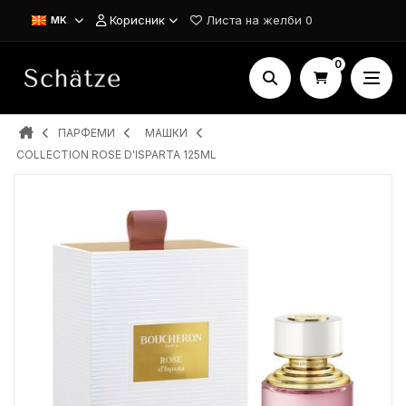
Корисник
Листа на желби
0
MK
0
ПАРФЕМИ
MAШКИ
COLLECTION ROSE D'ISPARTA 125ML