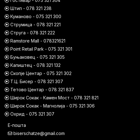
Гостивар - 075 321 304
Штип - 078 321 238
Куманово - 075 321 300
Струмица - 078 321 221
Струга - 078 321 222
Ramstore Mall - 078321621
Point Retail Park - 075 321 301
Буњаковец - 075 321 305
Капиштец - 078 321 132
Скопје Центар - 075 321 302
Т.Ц. Бисер - 078 321 307
Тетово Центар - 078 321 837
Широк Сокак - Камен Мост - 078 321 821
Широк Сокак - Магнолија - 075 321 306
Охрид - 075 321 307
Е-пошта
biserschatze@gmail.com