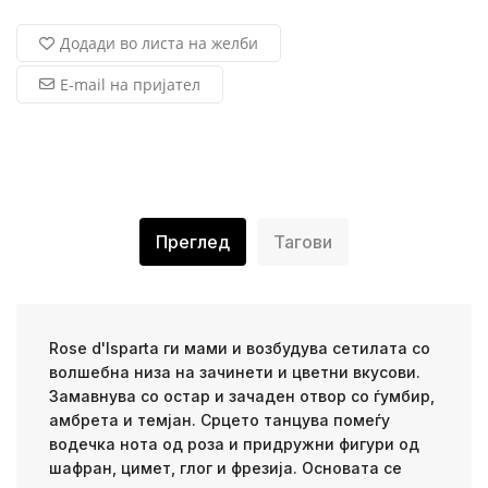
Додади во листа на желби
E-mail на пријател
Преглед
Тагови
Rose d'Isparta ги мами и возбудува сетилата со
волшебна низа на зачинети и цветни вкусови.
Замавнува со остар и зачаден отвор со ѓумбир,
амбрета и темјан. Срцето танцува помеѓу
водечка нота од роза и придружни фигури од
шафран, цимет, глог и фрезија. Основата се