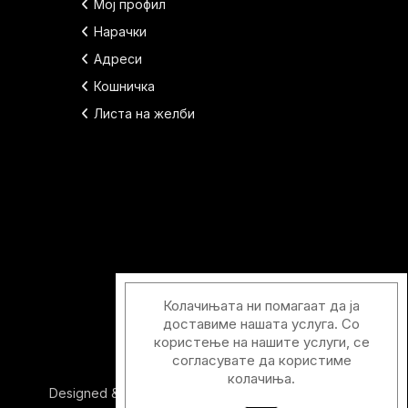
Мој профил
Нарачки
Адреси
Кошничка
Листа на желби
Колачињата ни помагаат да ја
доставиме нашата услуга. Со
користење на нашите услуги, се
согласувате да користиме
колачиња.
Designed & Developed with
by
Duos Digital