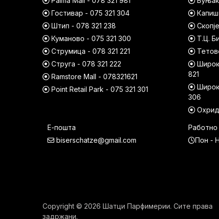
Palma Mall - 078 321 981
Буњако
Гостивар - 075 321 304
Капишт
Штип - 078 321 238
Скопје
Куманово - 075 321 300
Т.Ц. Б
Струмица - 078 321 221
Тетово
Струга - 078 321 222
Широк 
821
Ramstore Mall - 078321621
Широк 
Point Retail Park - 075 321 301
306
Охрид 
Е-пошта
Работно
biserschatze@gmail.com
Пон - Н
Copyright © 2026 Шатци Парфимерии. Сите права
задржани.