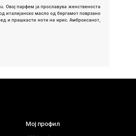
ieu. Овој парфем ја прославува женственоста
а од италијанско масло од бергамот поврзано
мед и прашкасти ноти на ирис. Амброксанот,
Мој профил