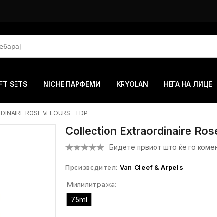
FT SETS
NICHE ПАРФЕМИ
KRYOLAN
НЕГА НА ЛИЦЕ
INAIRE ROSE VELOURS - EDP
Collection Extraordinaire Ros
Бидете првиот што ќе го коме
Производител:
Van Cleef & Arpels
Милилитража:
75ml