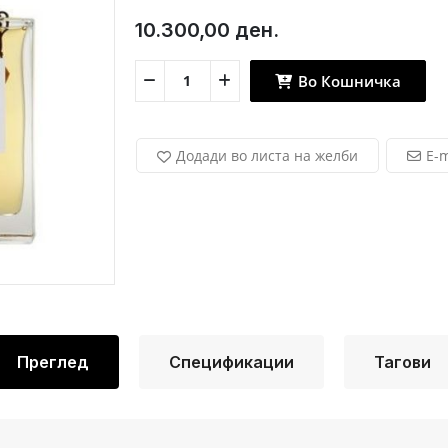
10.300,00 ден.
Во Кошничка
Додади во листа на желби
E-m
Преглед
Спецификации
Тагови