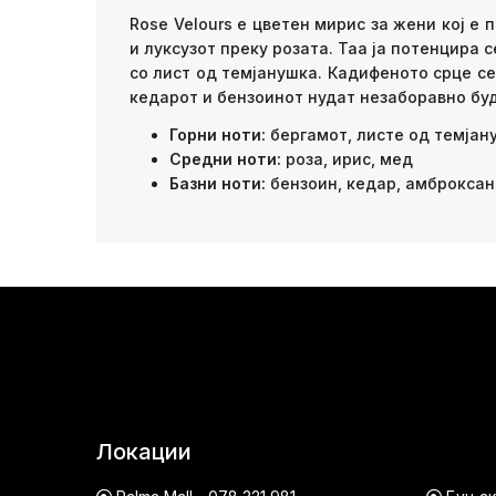
Rose Velours e цветен мирис за жени кој е 
и луксузот преку розата. Таа ја потенцира 
со лист од темјанушка. Кадифеното срце се
кедарот и бензоинот нудат незаборавно бу
Горни ноти
:
бергамот, листе од темјан
Средни ноти
:
роза, ирис, мед
Базни ноти
:
бензоин, кедар, амброксан
Локации