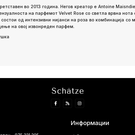
претставен во 2013 година. Негов креатор е Antoine Maisnd
сензуалноста на парфемот Velvet Rose со светла врвна нот
 состои од интензивни нијанси на роза во комбинација со 
дење на овој извонреден парфем.
ушка
Информации