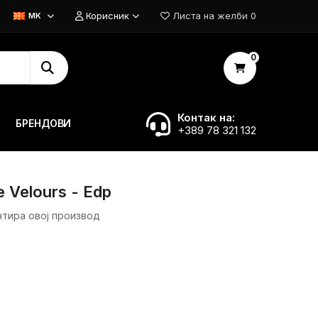
Корисник
Листа на желби
0
MK
0
Контак на:
БРЕНДОВИ
+389 78 321 132
e Velours - Edp
нтира овој производ