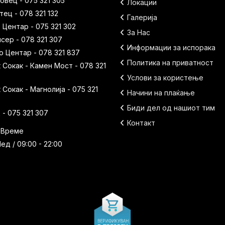
вец - 075 321 305
Локации
ец - 078 321 132
Галерија
 Центар - 075 321 302
За Нас
исер - 078 321 307
Информации за испорака
 Центар - 078 321 837
Политика на приватност
Сокак - Камен Мост - 078 321
Услови за користење
Сокак - Магнолија - 075 321
Начини на плаќање
Биди дел од нашиот тим
- 075 321 307
Контакт
 Време
ед / 09:00 - 22:00