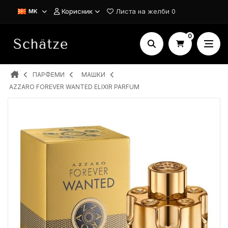
Корисник
Листа на желби
0
MK
0
ПАРФЕМИ
MAШКИ
AZZARO FOREVER WANTED ELIXIR PARFUM