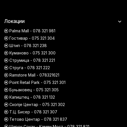
Локации
Palma Mall - 078 321 981
Гостивар - 075 321 304
Штип - 078 321 238
Куманово - 075 321 300
Струмица - 078 321 221
Струга - 078 321 222
Ramstore Mall - 078321621
Point Retail Park - 075 321 301
Буњаковец - 075 321 305
Капиштец - 078 321 132
Скопје Центар - 075 321 302
Т.Ц. Бисер - 078 321 307
Тетово Центар - 078 321 837
Широк Сокак - Камен Мост - 078 321 821