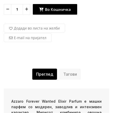
Во Кошничка
Додади во листа на желби
E-mail на пријател
Преглед
Тагови
Azzaro Forever Wanted Elixir Parfum
е машки
парфем со модерен, заводлив и интензивен
карактер. Мирисот комбинира овошна