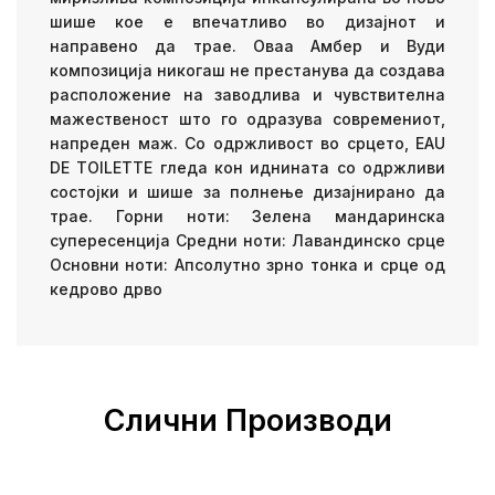
шише кое е впечатливо во дизајнот и
направено да трае. Оваа Амбер и Вуди
композиција никогаш не престанува да создава
расположение на заводлива и чувствителна
мажественост што го одразува современиот,
напреден маж. Со одржливост во срцето, EAU
DE TOILETTE гледа кон иднината со одржливи
состојки и шише за полнење дизајнирано да
трае. Горни ноти: Зелена мандаринска
супересенција Средни ноти: Лавандинско срце
Основни ноти: Апсолутно зрно тонка и срце од
кедрово дрво
Слични Производи