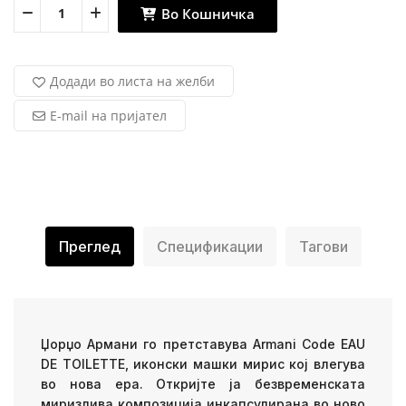
Во Кошничка
Додади во листа на желби
E-mail на пријател
Преглед
Спецификации
Тагови
Џорџо Армани го претставува Armani Code EAU
DE TOILETTE, иконски машки мирис кој влегува
во нова ера. Откријте ја безвременската
миризлива композиција инкапсулирана во ново