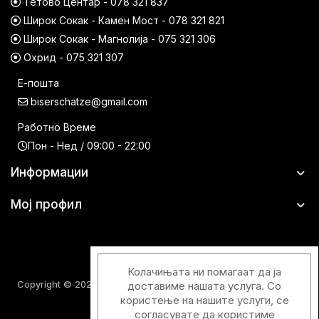
Тетово Центар - 078 321 837
Широк Сокак - Камен Мост - 078 321 821
Широк Сокак - Магнолија - 075 321 306
Охрид - 075 321 307
Е-пошта
biserschatze@gmail.com
Работно Време
Пон - Нед / 09:00 - 22:00
Информации
Мој профил
Колачињата ни помагаат да ја
Copyright © 2026 Шатци Парфимерии. Сите права задржани.
доставиме нашата услуга. Со
користење на нашите услуги, се
согласувате да користиме