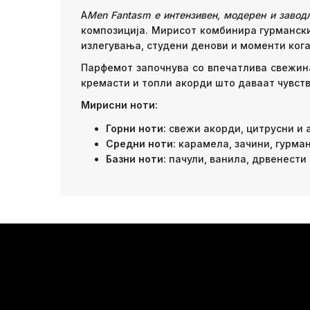
A
Men Fantasm е интензивен, модерен и завод
композиција. Мирисот комбинира гурмански
излегувања, студени денови и моменти кога
Парфемот започнува со впечатлива свежина,
кремасти и топли акорди што даваат чувств
Мирисни ноти:
Горни ноти:
свежи акорди, цитрусни и 
Средни ноти:
карамела, зачини, гурма
Базни ноти:
пачули, ванила, дрвенести