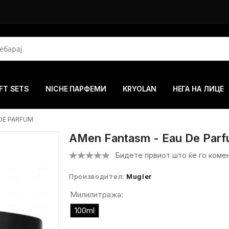
FT SETS
NICHE ПАРФЕМИ
KRYOLAN
НЕГА НА ЛИЦЕ
DE PARFUM
AMen Fantasm - Eau De Par
Бидете првиот што ќе го коме
Производител:
Mugler
Милилитража:
100ml