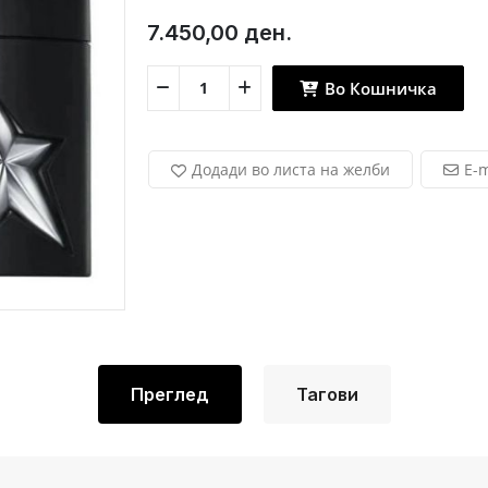
7.450,00 ден.
Во Кошничка
Додади во листа на желби
E-m
Преглед
Тагови