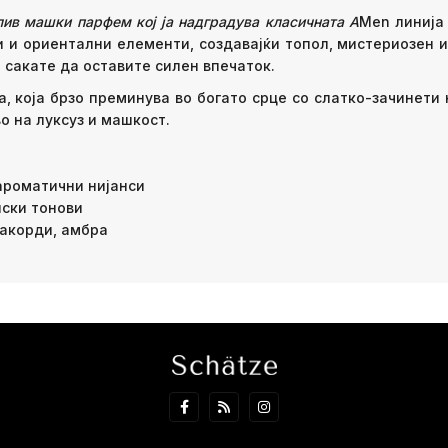
лив машки парфем кој ја надградува класичната A
Men линија
 и ориентални елементи, создавајќи топол, мистериозен и
 сакате да оставите силен впечаток.
 која брзо преминува во богато срце со слатко-зачинети н
о на луксуз и машкост.
ароматични нијанси
нски тонови
 акорди, амбра