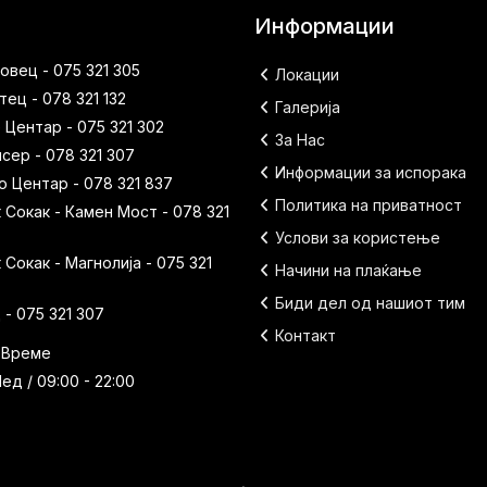
Информации
вец - 075 321 305
Локации
ец - 078 321 132
Галерија
 Центар - 075 321 302
За Нас
исер - 078 321 307
Информации за испорака
 Центар - 078 321 837
Политика на приватност
Сокак - Камен Мост - 078 321
Услови за користење
Сокак - Магнолија - 075 321
Начини на плаќање
Биди дел од нашиот тим
- 075 321 307
Контакт
 Време
ед / 09:00 - 22:00