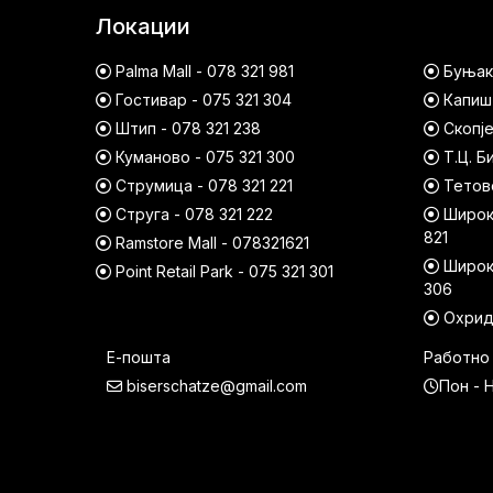
Локации
Palma Mall - 078 321 981
Буњако
Гостивар - 075 321 304
Капишт
Штип - 078 321 238
Скопје
Куманово - 075 321 300
Т.Ц. Б
Струмица - 078 321 221
Тетово
Струга - 078 321 222
Широк 
821
Ramstore Mall - 078321621
Широк 
Point Retail Park - 075 321 301
306
Охрид 
Е-пошта
Работно
biserschatze@gmail.com
Пон - Н