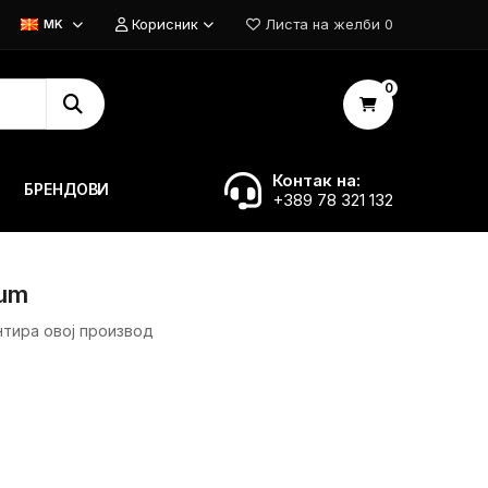
Корисник
Листа на желби
0
MK
0
Контак на:
БРЕНДОВИ
+389 78 321 132
fum
нтира овој производ