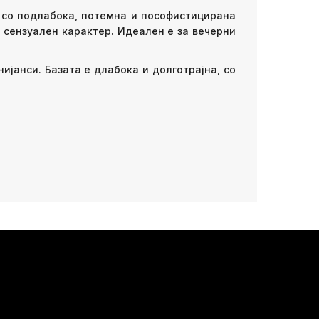
 со подлабока, потемна и пософистицирана
 сензуален карактер. Идеален е за вечерни
ијанси. Базата е длабока и долготрајна, со