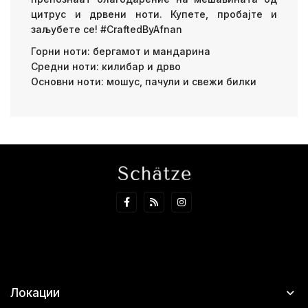
цитрус и дрвени ноти. Купете, пробајте и
заљубете се! #CraftedByAfnan
Горни ноти: бергамот и мандарина
Средни ноти: килибар и дрво
Основни ноти: мошус, пачули и свежи билки
Локации