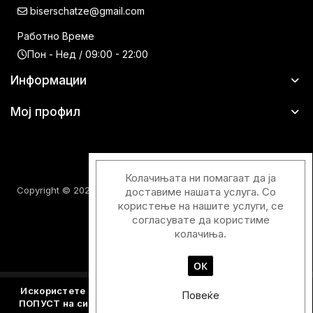
biserschatze@gmail.com
Работно Време
Пон - Нед / 09:00 - 22:00
Информации
Мој профил
Колачињата ни помагаат да ја
Copyright © 2026 Шатци Парфимерии. Сите права задржани.
доставиме нашата услуга. Со
користење на нашите услуги, се
согласувате да користиме
колачиња.
ОК
Designed & Developed with
by
Duos Digital
Искористете го купонскиот код
Y2026
и добијте - 15%
Повеќе
ПОПУСТ на сите производите кои не се веќе намалени.