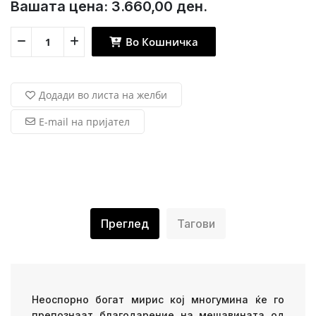
Вашата цена:
3.660,00 ден.
Во Кошничка
Додади во листа на желби
E-mail на пријател
Преглед
Тагови
Неоспорно богат мирис кој многумина ќе го
препознаат благодарение на мешавината од