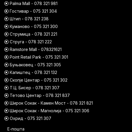
Palma Mall - 078 321 981
Гостивар - 075 321 304
Штип - 078 321 238
Куманово - 075 321 300
Струмица - 078 321 221
Струга - 078 321 222
Ramstore Mall - 078321621
Point Retail Park - 075 321 301
Буњаковец - 075 321 305
Капиштец - 078 321 132
Скопје Центар - 075 321 302
Т.Ц. Бисер - 078 321 307
Тетово Центар - 078 321 837
Широк Сокак - Камен Мост - 078 321 821
Широк Сокак - Магнолија - 075 321 306
Охрид - 075 321 307
Е-пошта