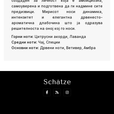
создаден за личност која е амбициозна,
самоуверена и подготвена да ги надмине сите
предизвици. Мирисот носи динамика,
интензитет и елегантна дрвенесто-
ароматична длабочина што ја одразува
решителноста на оној кој го носи.
Горни ноти:
Цитрусни акорди, Лаванда
Средни ноти:
Чај, Специи
Основни ноти:
Дрвени ноти, Ветивер, Амбра