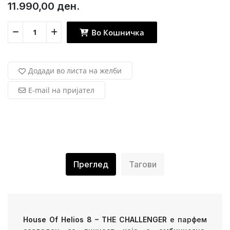
11.990,00 ден.
Во Кошничка
Додади во листа на желби
E-mail на пријател
Преглед
Тагови
House Of Helios 8 – THE CHALLENGER
е парфем