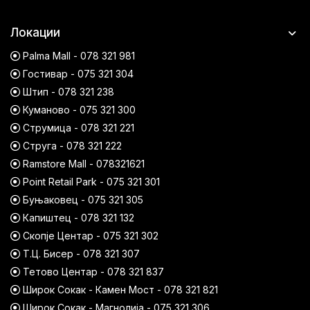
Локации
Palma Mall - 078 321 981
Гостивар - 075 321 304
Штип - 078 321 238
Куманово - 075 321 300
Струмица - 078 321 221
Струга - 078 321 222
Ramstore Mall - 078321621
Point Retail Park - 075 321 301
Буњаковец - 075 321 305
Капиштец - 078 321 132
Скопје Центар - 075 321 302
Т.Ц. Бисер - 078 321 307
Тетово Центар - 078 321 837
Широк Сокак - Камен Мост - 078 321 821
Широк Сокак - Магнолија - 075 321 306