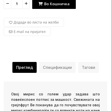
Во Кошничка
Додади во листа на желби
E-mail на пријател
Преглед
Спецификации
Тагови
Овој мирис со голем удар задава што
повеќеслоен потпис за машкост. Свежината на
грејпфрут Ве поканува да го почувствувате овој
мирис комбинирајќи ги со врвните ноти на нане