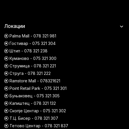
Локации
Palma Mall - 078 321 981
Гостивар - 075 321 304
Штип - 078 321 238
Куманово - 075 321 300
Струмица - 078 321 221
Струга - 078 321 222
Ramstore Mall - 078321621
Point Retail Park - 075 321 301
Буњаковец - 075 321 305
Капиштец - 078 321 132
Скопје Центар - 075 321 302
Т.Ц. Бисер - 078 321 307
Тетово Центар - 078 321 837