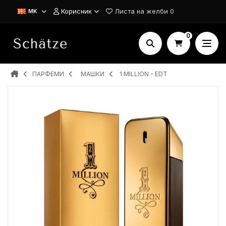
Корисник
Листа на желби
0
MK
0
ПАРФЕМИ
MAШКИ
1 MILLION - EDT