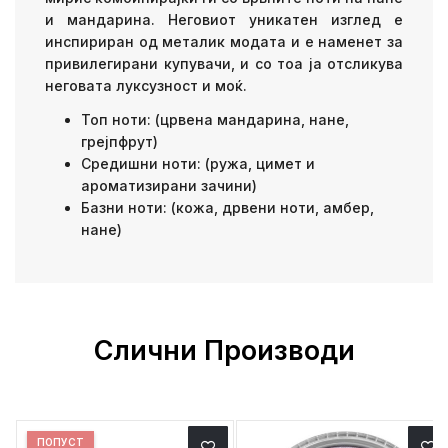
и мандарина. Неговиот уникатен изглед е
инспириран од металик модата и е наменет за
привилегирани купувачи, и со тоа ја отсликува
неговата луксузност и моќ.
Топ ноти: (црвена мандарина, нане,
грејпфрут)
Средишни ноти: (ружа, цимет и
ароматизирани зачини)
Базни ноти: (кожа, дрвени ноти, амбер,
нане)
Слични Производи
ПОПУСТ