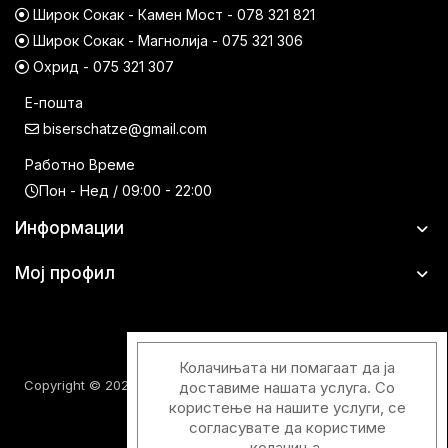
Широк Сокак - Камен Мост - 078 321 821
Широк Сокак - Магнолија - 075 321 306
Охрид - 075 321 307
Е-пошта
biserschatze@gmail.com
Работно Време
Пон - Нед / 09:00 - 22:00
Информации
Мој профил
Колачињата ни помагаат да ја
Copyright © 2026 Шатци Парфимерии. Сите права задржани.
доставиме нашата услуга. Со
користење на нашите услуги, се
согласувате да користиме
колачиња.