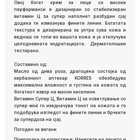
Овој богат крем за лице со високи
перформанси е дизајниран со стабилизиран
витамин Ц за супер наполнет разбуден сјај
додека ги измазнува фините линии. Богатата
текстура е дизајнирана за ултра сува кожа и
веднаш се топи во вашата кожа и ја отклучува
целодневната хидратацијата. Дерматолошки
тестирано.
Составено од:
Mасло од дива роза, драгоцена состојка од
хербалниот аптекар KORRES обезбедува
максимална влажност и густина на кожата од
богатиот извор на масни киселини.
Витамин Супер Ц, Витамин Ц за осветлување со
супер моќ го изедначува тонот на кожата и го
подобрува изгледот на фините линии и брчките
за супердоза на сјај.
Погоден за вегани
Препорака за користење: Нанесете на лицето и