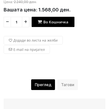
Цена:
2.240,00 ден.
Вашата цена:
1.568,00 ден.
Во Кошничка
Додади во листа на желби
E-mail на пријател
Преглед
Тагови