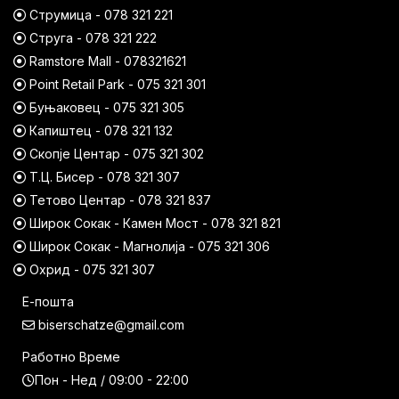
Струмица - 078 321 221
Струга - 078 321 222
Ramstore Mall - 078321621
Point Retail Park - 075 321 301
Буњаковец - 075 321 305
Капиштец - 078 321 132
Скопје Центар - 075 321 302
Т.Ц. Бисер - 078 321 307
Тетово Центар - 078 321 837
Широк Сокак - Камен Мост - 078 321 821
Широк Сокак - Магнолија - 075 321 306
Охрид - 075 321 307
Е-пошта
biserschatze@gmail.com
Работно Време
Пон - Нед / 09:00 - 22:00