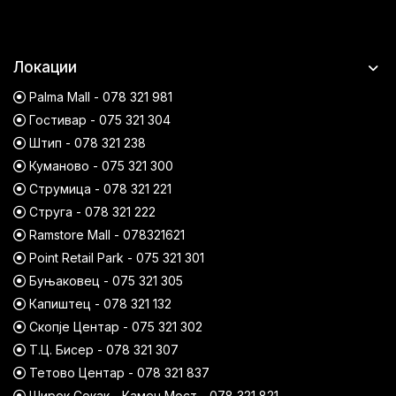
Локации
Palma Mall - 078 321 981
Гостивар - 075 321 304
Штип - 078 321 238
Куманово - 075 321 300
Струмица - 078 321 221
Струга - 078 321 222
Ramstore Mall - 078321621
Point Retail Park - 075 321 301
Буњаковец - 075 321 305
Капиштец - 078 321 132
Скопје Центар - 075 321 302
Т.Ц. Бисер - 078 321 307
Тетово Центар - 078 321 837
Широк Сокак - Камен Мост - 078 321 821