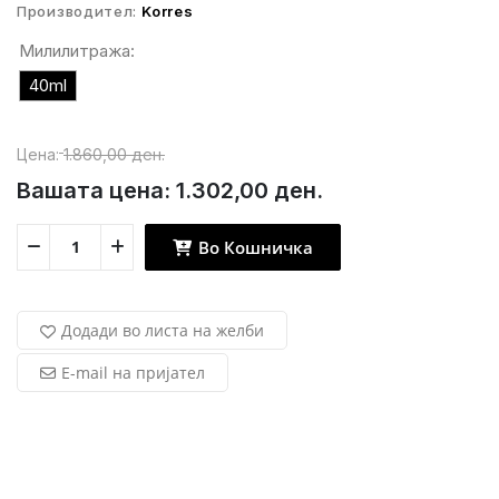
Производител:
Korres
Милилитража:
40ml
Цена:
1.860,00 ден.
Вашата цена:
1.302,00 ден.
Во Кошничка
Додади во листа на желби
E-mail на пријател