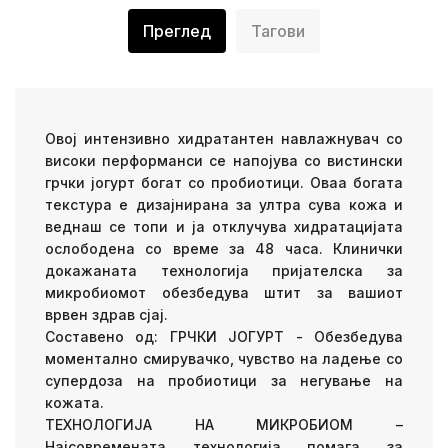
Преглед
Тагови
Овој интензивно хидратантен навлажнувач со
високи перформанси се напојува со вистински
грчки јогурт богат со пробиотици. Оваа богата
текстура е дизајнирана за ултра сува кожа и
веднаш се топи и ја отклучува хидратацијата
ослободена со време за 48 часа. Клинички
докажаната технологија пријателска за
микробиомот обезбедува штит за вашиот
врвен здрав сјај.
Составено од: ГРЧКИ ЈОГУРТ - Обезбедува
моментално смирувачко, чувство на ладење со
супердоза на пробиотици за негување на
кожата.
ТЕХНОЛОГИЈА НА МИКРОБИОМ –
Најсовремената технологија помага за