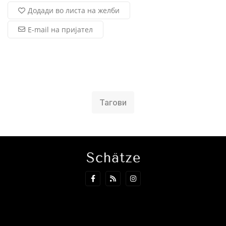
Додади во листа на желби
E-mail на пријател
Тагови