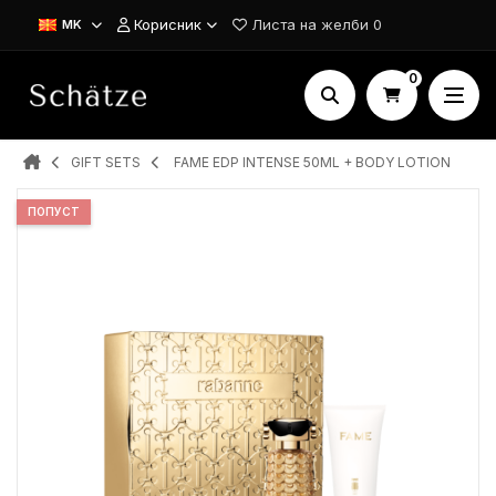
Корисник
Листа на желби
0
MK
0
GIFT SETS
FAME EDP INTENSE 50ML + BODY LOTION
ПОПУСТ