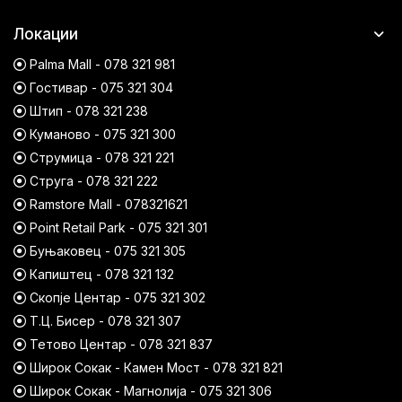
Локации
Palma Mall - 078 321 981
Гостивар - 075 321 304
Штип - 078 321 238
Куманово - 075 321 300
Струмица - 078 321 221
Струга - 078 321 222
Ramstore Mall - 078321621
Point Retail Park - 075 321 301
Буњаковец - 075 321 305
Капиштец - 078 321 132
Скопје Центар - 075 321 302
Т.Ц. Бисер - 078 321 307
Тетово Центар - 078 321 837
Широк Сокак - Камен Мост - 078 321 821
Широк Сокак - Магнолија - 075 321 306