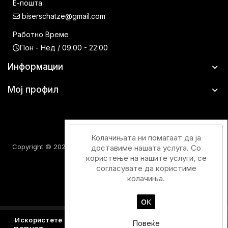
Е-пошта
biserschatze@gmail.com
Работно Време
Пон - Нед / 09:00 - 22:00
Информации
Мој профил
Колачињата ни помагаат да ја
Copyright © 2026 Шатци Парфимерии. Сите права задржани.
доставиме нашата услуга. Со
користење на нашите услуги, се
согласувате да користиме
колачиња.
ОК
Designed & Developed with
by
Duos Digital
Искористете го купонскиот код
Y2026
и добијте - 15%
Повеќе