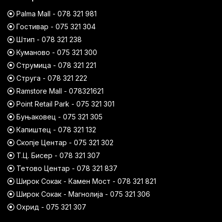
Palma Mall - 078 321 981
Гостивар - 075 321 304
Штип - 078 321 238
Куманово - 075 321 300
Струмица - 078 321 221
Струга - 078 321 222
Ramstore Mall - 078321621
Point Retail Park - 075 321 301
Буњаковец - 075 321 305
Капиштец - 078 321 132
Скопје Центар - 075 321 302
Т.Ц. Бисер - 078 321 307
Тетово Центар - 078 321 837
Широк Сокак - Камен Мост - 078 321 821
Широк Сокак - Магнолија - 075 321 306
Охрид - 075 321 307