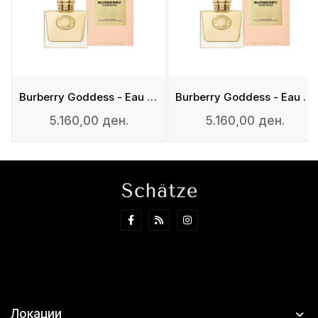
fum
Burberry Goddess - Eau De Parfum
Burberry Goddess - Eau De Parfum
5.160,00 ден.
5.160,00 ден.
Локации