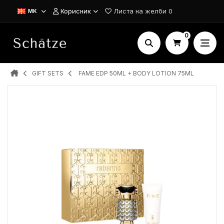
Корисник
Листа на желби
0
MK
0
GIFT SETS
FAME EDP 50ML + BODY LOTION 75ML