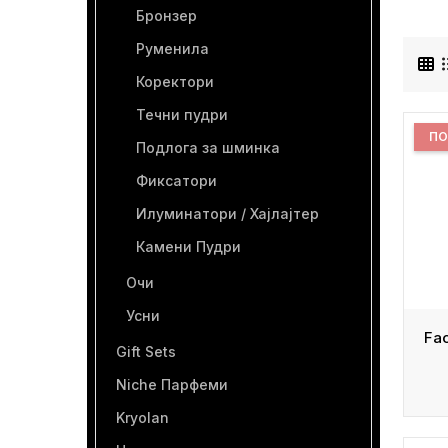
Бронзер
Руменила
Коректори
Течни пудри
ПО
Подлога за шминка
Фиксатори
Илуминатори / Хајлајтер
Камени Пудри
Очи
Усни
Gift Sets
Niche Парфеми
Kryolan