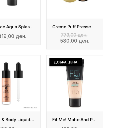
Catrice Aqua Splash Grip Primer
Creme Puff Pressed Powder
773,00 ден.
319,00 ден.
580,00 ден.
ДОБРА ЦЕНА
Face & Body Liquid Highlighter
Fit Me! Matte And Poreless Foundation