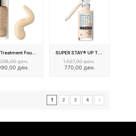
Rich Treatment Foundation
SUPER STAY® UP TO 24hr SKIN TINT (with Vitamin C)
.238,00 ден.
1.027,00 ден.
990,00 ден.
770,00 ден.
1
2
3
4