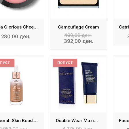
Aura Glorious Cheeks
Camouflage Cream
490,00 ден.
280,00 ден.
392,00 ден.
ПУСТ
ПОПУСТ
Deborah Skin Booster Serum Fondation
Double Wear Maximum Cover Camouflage Foundation
1.053,00 ден.
4.275,00 ден.