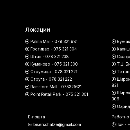
Локации
Palma Mall - 078 321 981
Буњако
Гостивар - 075 321 304
Капишт
Штип - 078 321 238
Скопје
Куманово - 075 321 300
Т.Ц. Б
Струмица - 078 321 221
Тетово
Струга - 078 321 222
Широк 
821
Ramstore Mall - 078321621
Широк 
Point Retail Park - 075 321 301
306
Охрид 
Е-пошта
Работно
biserschatze@gmail.com
Пон - Н