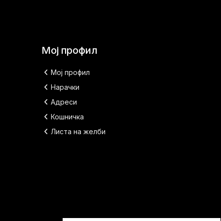
Мој профил
Мој профил
Нарачки
Адреси
Кошничка
Листа на желби