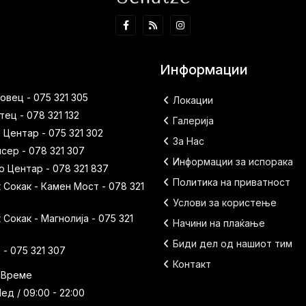
Информации
вец - 075 321 305
Локации
ец - 078 321 132
Галерија
 Центар - 075 321 302
За Нас
исер - 078 321 307
Информации за испорака
 Центар - 078 321 837
Политика на приватност
Сокак - Камен Мост - 078 321
Услови за користење
Сокак - Магнолија - 075 321
Начини на плаќање
Биди дел од нашиот тим
- 075 321 307
Контакт
 Време
ед / 09:00 - 22:00