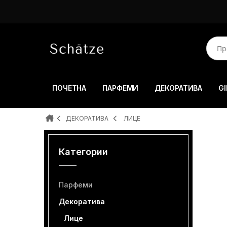
ПОЧЕТНА
ПАРФЕМИ
ДЕКОРАТИВА
GI
ДЕКОРАТИВА
ЛИЦЕ
Категории
Парфеми
Декоратива
Лице
инатори / Хајлајтер
Камени Пудри