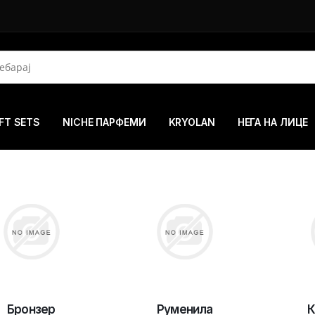
FT SETS
NICHE ПАРФЕМИ
KRYOLAN
НЕГА НА ЛИЦЕ
Бронзер
Руменила
К