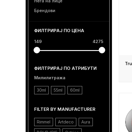
Нега на лице
Брендови
ФИЛТРИРАЈ ПО ЦЕНА
149
4275
ФИЛТРИРАЈ ПО АТРИБУТИ
Милилитража
30ml
55ml
60ml
FILTER BY MANUFACTURER
Rimmel
Artdeco
Aura