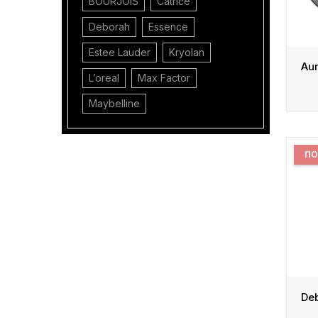
BOURJOIS
Catrice
Deborah
Essence
Estee Lauder
Kryolan
L’oreal
Max Factor
Maybelline
ПО