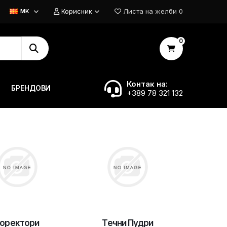
Корисник
Листа на желби
0
MK
0
Контак на:
БРЕНДОВИ
+389 78 321 132
оректори
Течни Пудри
Подлог