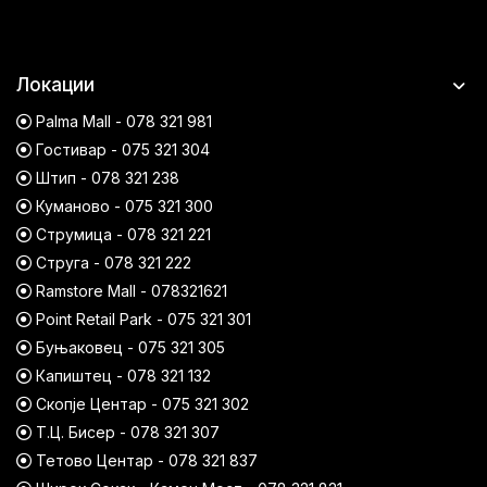
Локации
Palma Mall - 078 321 981
Гостивар - 075 321 304
Штип - 078 321 238
Куманово - 075 321 300
Струмица - 078 321 221
Струга - 078 321 222
Ramstore Mall - 078321621
Point Retail Park - 075 321 301
Буњаковец - 075 321 305
Капиштец - 078 321 132
Скопје Центар - 075 321 302
Т.Ц. Бисер - 078 321 307
Тетово Центар - 078 321 837