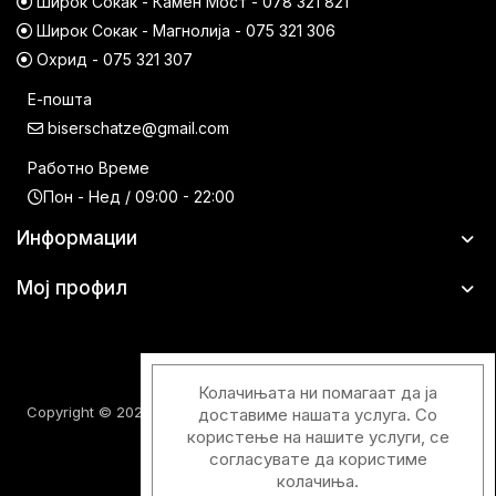
Широк Сокак - Камен Мост - 078 321 821
Широк Сокак - Магнолија - 075 321 306
Охрид - 075 321 307
Е-пошта
biserschatze@gmail.com
Работно Време
Пон - Нед / 09:00 - 22:00
Информации
Мој профил
Колачињата ни помагаат да ја
Copyright © 2026 Шатци Парфимерии. Сите права задржани.
доставиме нашата услуга. Со
користење на нашите услуги, се
согласувате да користиме
колачиња.